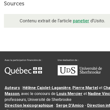
Sources
Contenu extrait de l’article
panetier
d’Usito.
Auteurs
:
Hélène Cajolet-Laganière
,
Pierre Martel
et
Cha
Masson
, avec le concours de
Louis Mercier
et
Nadine Vin
professeurs, Université de Sherbrooke
Direction lexicographique
:
Serge D’Amico
-
Direction i