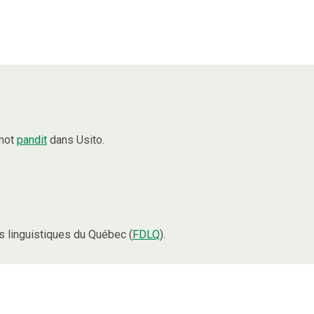
 mot
pandit
dans Usito.
 linguistiques du Québec (
FDLQ
).