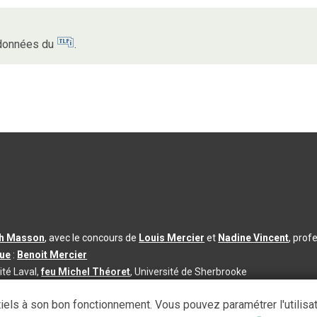
s données du
.
th Masson
, avec le concours de
Louis Mercier
et
Nadine Vincent
, prof
que
:
Benoit Mercier
ité Laval,
feu Michel Théoret
, Université de Sherbrooke
s d’utilisation
|
Paramètres des témoins
iels à son bon fonctionnement. Vous pouvez paramétrer l'utilisa
se à jour du contenu :
2026-08-03