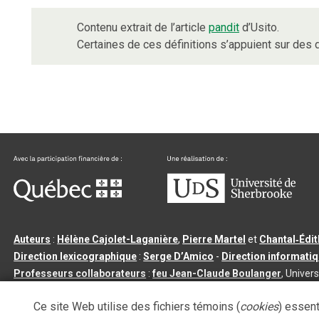
Contenu extrait de l’article
pandit
d’Usito.
Certaines de ces définitions s’appuient sur de
Auteurs
:
Hélène Cajolet-Laganière
,
Pierre Martel
et
Chantal‑Édi
Direction lexicographique
:
Serge D’Amico
-
Direction informati
Professeurs collaborateurs
:
feu Jean-Claude Boulanger
, Univers
Qu’est-ce que le dictionnaire Usito ?
|
Contactez-nous
|
Condition
Ce site Web utilise des fichiers témoins (
cookies
) essent
Tous droits réservés
©
Université de Sherbrooke |
3.2.2
- Dernière mi