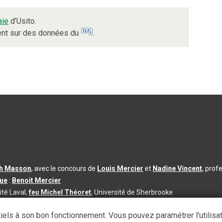
aie
d’Usito.
ient sur des données du
.
th Masson
, avec le concours de
Louis Mercier
et
Nadine Vincent
, prof
que
:
Benoit Mercier
ité Laval,
feu Michel Théoret
, Université de Sherbrooke
s d’utilisation
|
Paramètres des témoins
iels à son bon fonctionnement. Vous pouvez paramétrer l'utilisa
se à jour du contenu :
2026-08-03