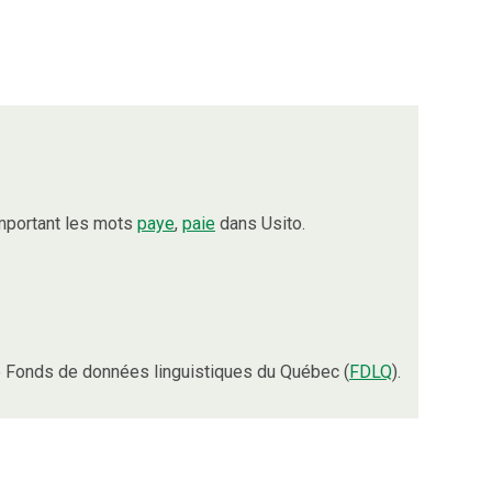
mportant les mots
paye
,
paie
dans Usito.
 Fonds de données linguistiques du Québec (
FDLQ
).