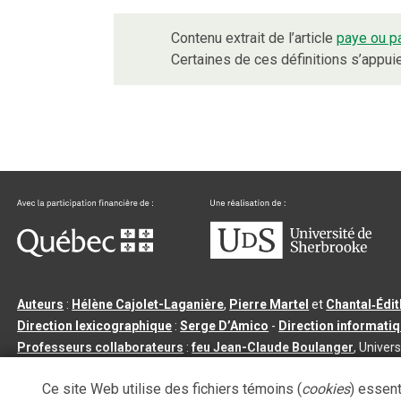
Contenu extrait de l’article
paye ou p
Certaines de ces définitions s’appu
Auteurs
:
Hélène Cajolet-Laganière
,
Pierre Martel
et
Chantal‑Édi
Direction lexicographique
:
Serge D’Amico
-
Direction informati
Professeurs collaborateurs
:
feu Jean-Claude Boulanger
, Univers
Qu’est-ce que le dictionnaire Usito ?
|
Contactez-nous
|
Condition
Ce site Web utilise des fichiers témoins (
cookies
) essent
Tous droits réservés
©
Université de Sherbrooke |
3.2.2
- Dernière mi