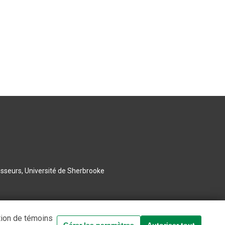
esseurs, Université de Sherbrooke
tion de témoins
Gérer les paramètres
Autoriser tout