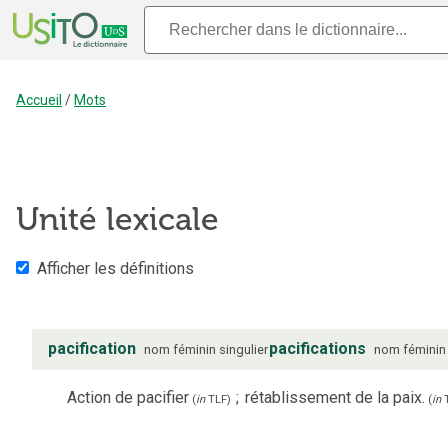
Accueil
/
Mots
Unité lexicale
Afficher les définitions
pacification
pacifications
nom
féminin
singulier
nom
féminin
Action de pacifier
;
rétablissement de la paix.
(
in
TLF
)
(
in