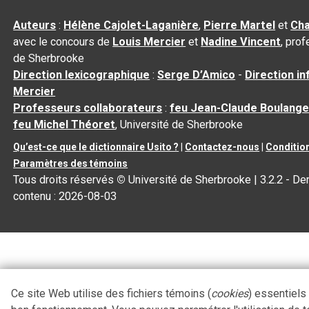
Auteurs
:
Hélène Cajolet-Laganière
,
Pierre Martel
et
Cha
avec le concours de
Louis Mercier
et
Nadine Vincent
, pro
de Sherbrooke
Direction lexicographique
:
Serge D’Amico
-
Direction i
Mercier
Professeurs collaborateurs
:
feu Jean-Claude Boulange
feu Michel Théoret
, Université de Sherbrooke
Qu’est-ce que le dictionnaire Usito ?
|
Contactez-nous
|
Condition
Paramètres des témoins
Tous droits réservés
©
Université de Sherbrooke |
3.2.2
- Der
contenu :
2026-08-03
Ce site Web utilise des fichiers témoins (
cookies
) essentiels