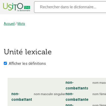
Accueil
/
Mots
Unité lexicale
Afficher les définitions
non-
nom
masc
combattants
non-
non-
nom
masculin
singulier
nom
fémi
combattant
combattante
non-
nom
fémi