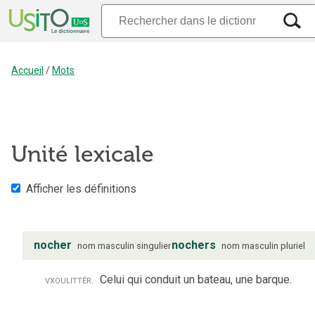
Accueil
/
Mots
Unité lexicale
Afficher les définitions
nocher
nochers
nom
masculin
singulier
nom
masculin
pluriel
vx
ou
littér.
Celui qui conduit un bateau, une barque.