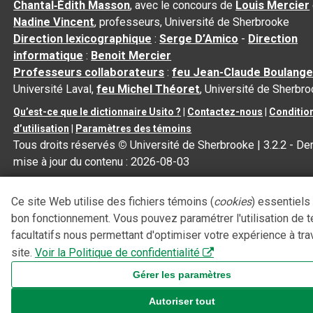
Chantal‑Édith Masson
, avec le concours de
Louis Mercier
Nadine Vincent
, professeurs, Université de Sherbrooke
Direction lexicographique
:
Serge D’Amico
-
Direction
informatique
:
Benoit Mercier
Professeurs collaborateurs
:
feu Jean-Claude Boulange
Université Laval,
feu Michel Théoret
, Université de Sherbr
Qu’est-ce que le dictionnaire Usito ?
|
Contactez-nous
|
Conditio
d’utilisation
|
Paramètres des témoins
Tous droits réservés
©
Université de Sherbrooke |
3.2.2
- Der
mise à jour du contenu :
2026-08-03
Ce site Web utilise des fichiers témoins (
cookies
) essentiels
bon fonctionnement. Vous pouvez paramétrer l'utilisation de 
facultatifs nous permettant d'optimiser votre expérience à tra
site.
Voir la Politique de confidentialité
Gérer les paramètres
Autoriser tout