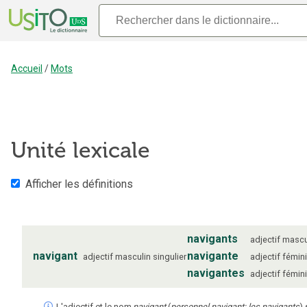
Accueil
/
Mots
Unité lexicale
Afficher les définitions
navigants
adjectif
mascu
navigant
navigante
adjectif
masculin
singulier
adjectif
fémin
navigantes
adjectif
fémin
L'adjectif et le nom
navigant
(
personnel navigant; les navigants
) 