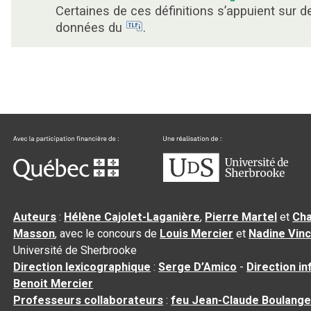
Certaines de ces définitions s’appuient sur d
données du
.
Auteurs
:
Hélène Cajolet-Laganière
,
Pierre Martel
et
Cha
Masson
, avec le concours de
Louis Mercier
et
Nadine Vin
Université de Sherbrooke
Direction lexicographique
:
Serge D’Amico
-
Direction i
Benoit Mercier
Professeurs collaborateurs
:
feu Jean-Claude Boulange