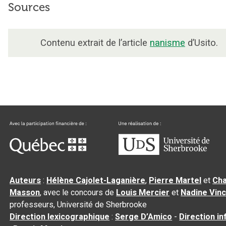
Sources
Contenu extrait de l’article
nanisme
d’Usito.
Auteurs
:
Hélène Cajolet-Laganière
,
Pierre Martel
et
Cha
Masson
, avec le concours de
Louis Mercier
et
Nadine Vin
professeurs, Université de Sherbrooke
Direction lexicographique
:
Serge D’Amico
-
Direction i