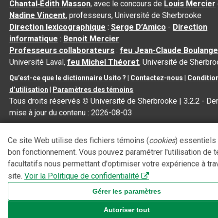
Chantal‑Édith Masson
, avec le concours de
Louis Mercier
Nadine Vincent
, professeurs, Université de Sherbrooke
Direction lexicographique
:
Serge D’Amico
-
Direction
informatique
:
Benoit Mercier
Professeurs collaborateurs
:
feu Jean-Claude Boulange
Université Laval,
feu Michel Théoret
, Université de Sherbr
Qu’est-ce que le dictionnaire Usito ?
|
Contactez-nous
|
Conditio
d’utilisation
|
Paramètres des témoins
Tous droits réservés
©
Université de Sherbrooke |
3.2.2
- Der
mise à jour du contenu :
2026-08-03
Ce site Web utilise des fichiers témoins (
cookies
) essentiels
bon fonctionnement. Vous pouvez paramétrer l'utilisation de 
facultatifs nous permettant d'optimiser votre expérience à tra
site.
Voir la Politique de confidentialité
Gérer les paramètres
Autoriser tout