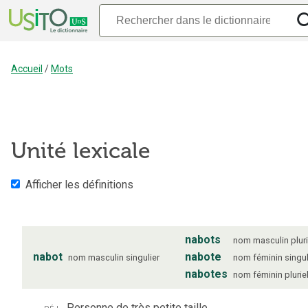
Accueil
/
Mots
Unité lexicale
Afficher les définitions
nabots
nom
masculin
plur
nabot
nabote
nom
masculin
singulier
nom
féminin
singul
nabotes
nom
féminin
plurie
péj.
Personne de très petite taille.