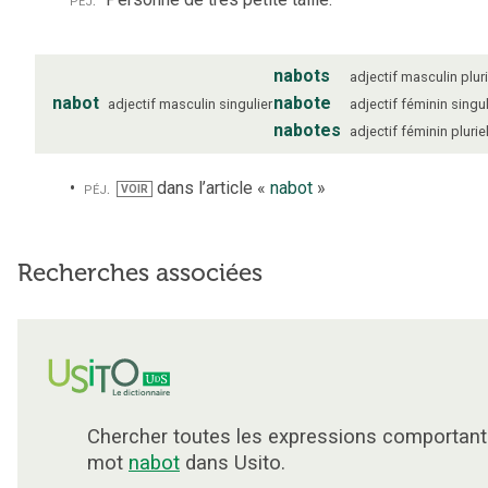
nabots
adjectif
masculin
plur
nabot
nabote
adjectif
masculin
singulier
adjectif
féminin
singul
nabotes
adjectif
féminin
plurie
péj.
dans l’article «
nabot
»
VOIR
Recherches associées
Chercher toutes les expressions comportant
mot
nabot
dans Usito.