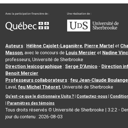
Auteurs
:
Hélène Cajolet-Laganière
,
Pierre Martel
et
Cha
Masson
, avec le concours de
Louis Mercier
et
Nadine Vin
professeurs, Université de Sherbrooke
Direction lexicographique
:
Serge D’Amico
-
Direction i
Benoit Mercier
Professeurs collaborateurs
:
feu Jean-Claude Boulange
Laval,
feu Michel Théoret
, Université de Sherbrooke
Qu’est-ce que le dictionnaire Usito ?
|
Contactez-nous
|
Condition
|
Paramètres des témoins
Tous droits réservés
©
Université de Sherbrooke |
3.2.2
- Der
jour du contenu :
2026-08-03