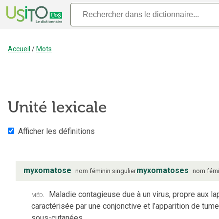
Accueil
/
Mots
Unité lexicale
Afficher les définitions
myxomatose
myxomatoses
nom
féminin
singulier
nom
fémi
méd.
Maladie contagieuse due à un virus, propre aux la
caractérisée par une conjonctive et l’apparition de tum
sous-cutanées.