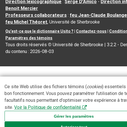
Direction lexicographique
:
Serge D’Amico
-
Direction i
Benoit Mercier
Professeurs collaborateurs
:
feu Jean-Claude Boulange
feu Michel Théoret
, Université de Sherbrooke
Qu’est-ce que le dictionnaire Usito ?
|
Contactez-nous
|
Condition
Paramètres des témoins
Tous droits réservés
©
Université de Sherbrooke |
3.2.2
- Der
du contenu :
2026-08-03
Ce site Web utilise des fichiers témoins (
cookies
) essentiels
bon fonctionnement. Vous pouvez paramétrer l'utilisation de 
facultatifs nous permettant d'optimiser votre expérience à tra
site.
Voir la Politique de confidentialité
Gérer les paramètres