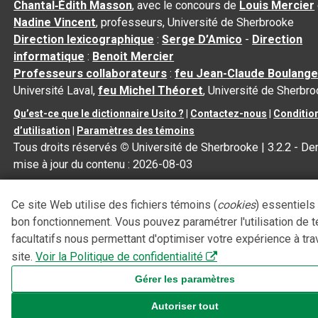
Chantal‑Édith Masson
, avec le concours de
Louis Mercier
Nadine Vincent
, professeurs, Université de Sherbrooke
Direction lexicographique
:
Serge D’Amico
-
Direction
informatique
:
Benoit Mercier
Professeurs collaborateurs
:
feu Jean-Claude Boulange
Université Laval,
feu Michel Théoret
, Université de Sherbr
Qu’est-ce que le dictionnaire Usito ?
|
Contactez-nous
|
Conditio
d’utilisation
|
Paramètres des témoins
Tous droits réservés
©
Université de Sherbrooke |
3.2.2
- Der
mise à jour du contenu :
2026-08-03
Ce site Web utilise des fichiers témoins (
cookies
) essentiels
bon fonctionnement. Vous pouvez paramétrer l'utilisation de 
facultatifs nous permettant d'optimiser votre expérience à tra
site.
Voir la Politique de confidentialité
Gérer les paramètres
Autoriser tout