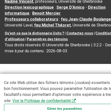
Nadine Vincent
, professeurs, Université de Sherbrooke
Direction lexicographique
:
Serge D’Amico
-
Direction
informatique
:
Benoit Mercier
Professeurs collaborateurs
:
feu Jean-Claude Boulange
Université Laval,
feu Michel Théoret
, Université de Sherbr
Qu’est-ce que le dictionnaire Usito ?
|
Contactez-nous
|
Conditio
d’utilisation
|
Paramètres des témoins
Tous droits réservés
©
Université de Sherbrooke |
3.2.2
- Der
mise à jour du contenu :
2026-08-03
Ce site Web utilise des fichiers témoins (
cookies
) essentiels
bon fonctionnement. Vous pouvez paramétrer l'utilisation de 
facultatifs nous permettant d'optimiser votre expérience à tra
site.
Voir la Politique de confidentialité
Gérer les paramètres