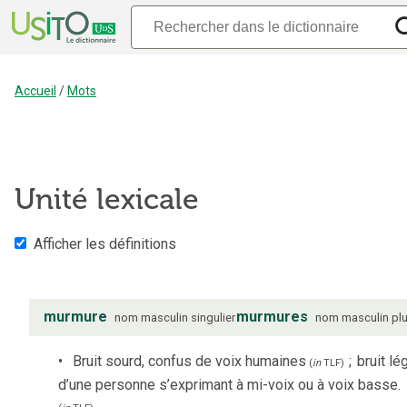
Accueil
/
Mots
Unité lexicale
Afficher les définitions
murmure
murmures
nom
masculin
singulier
nom
masculin
plu
Bruit sourd, confus de voix humaines
;
bruit lé
(
in
TLF
)
d’une personne s’exprimant à mi-voix ou à voix basse.