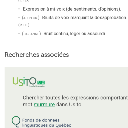
(
in
TLF
)
Expression à mi-voix (de sentiments, d’opinions).
(au plur.)
Bruits de voix marquant la désapprobation.
(
in
TLF
)
(par anal.)
Bruit continu, léger ou assourdi.
Recherches associées
Chercher toutes les expressions comportant
mot
murmure
dans Usito.