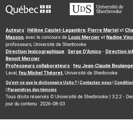
Auteurs
:
Hélène Cajolet-Laganière
,
Pierre Martel
et
Cha
Masson
, avec le concours de
Louis Mercier
et
Nadine Vin
professeurs, Université de Sherbrooke
Direction lexicographique
:
Serge D’Amico
-
Direction i
Benoit Mercier
Professeurs collaborateurs
:
feu Jean-Claude Boulange
Laval,
feu Michel Théoret
, Université de Sherbrooke
Qu’est-ce que le dictionnaire Usito ?
|
Contactez-nous
|
Condition
|
Paramètres des témoins
Tous droits réservés
©
Université de Sherbrooke |
3.2.2
- Der
jour du contenu :
2026-08-03