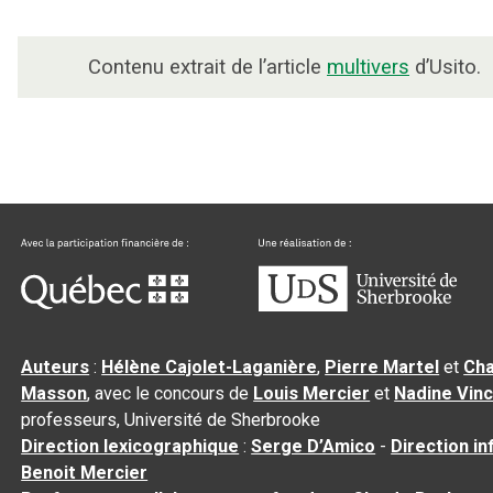
Contenu extrait de l’article
multivers
d’Usito.
Auteurs
:
Hélène Cajolet-Laganière
,
Pierre Martel
et
Cha
Masson
, avec le concours de
Louis Mercier
et
Nadine Vin
professeurs, Université de Sherbrooke
Direction lexicographique
:
Serge D’Amico
-
Direction i
Benoit Mercier