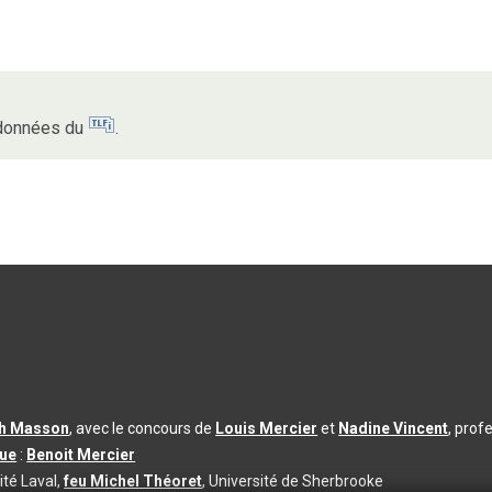
s données du
.
th Masson
, avec le concours de
Louis Mercier
et
Nadine Vincent
, prof
que
:
Benoit Mercier
ité Laval,
feu Michel Théoret
, Université de Sherbrooke