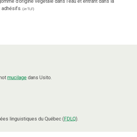
gomme d’origine végétale dans l’eau et entrant dans la
 adhésifs.
(
in
TLF
)
 mot
mucilage
dans Usito.
ées linguistiques du Québec (
FDLQ
).