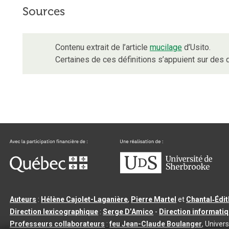
Sources
Contenu extrait de l’article
mucilage
d’Usito.
Certaines de ces définitions s’appuient sur de
Auteurs
:
Hélène Cajolet-Laganière
,
Pierre Martel
et
Chantal‑Édi
Direction lexicographique
:
Serge D’Amico
-
Direction informati
Professeurs collaborateurs
:
feu Jean-Claude Boulanger
, Univers