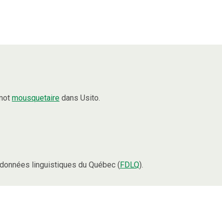
 mot
mousquetaire
dans Usito.
données linguistiques du Québec (
FDLQ
).