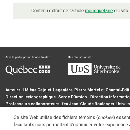
Contenu extrait de l’article
mousquetaire
d’Usito.
Auteurs
:
Hélène Cajolet-Laganière
,
Pierre Martel
et
Chantal‑Édi
Direction lexicographique
:
Serge D’Amico
-
Direction informati
Professeurs collaborateurs
:
feu Jean-Claude Boulanger
, Univers
Qu’est-ce que le dictionnaire Usito ?
|
Contactez-nous
|
Condition
Ce site Web utilise des fichiers témoins (
cookies
) essent
Tous droits réservés
©
Université de Sherbrooke |
3.2.2
- Dernière mi
facultatifs nous permettant d'optimiser votre expérience à