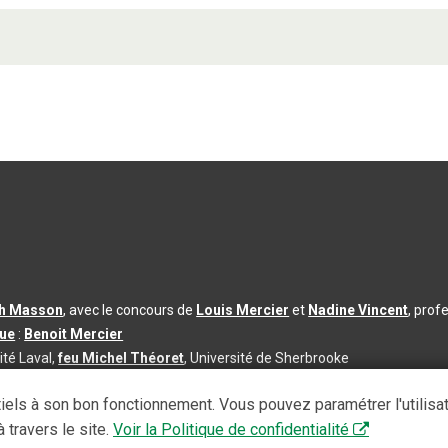
th Masson
, avec le concours de
Louis Mercier
et
Nadine Vincent
, prof
que
:
Benoit Mercier
ité Laval,
feu Michel Théoret
, Université de Sherbrooke
s d’utilisation
|
Paramètres des témoins
iels à son bon fonctionnement. Vous pouvez paramétrer l'utilisa
se à jour du contenu :
2026-08-03
 travers le site.
Voir la Politique de confidentialité