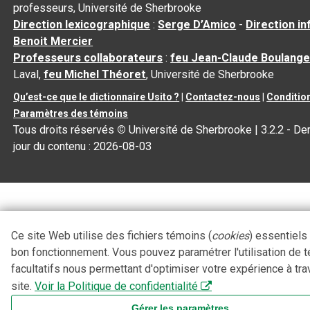
professeurs, Université de Sherbrooke
Direction lexicographique
:
Serge D’Amico
-
Direction i
Benoit Mercier
Professeurs collaborateurs
:
feu Jean-Claude Boulange
Laval,
feu Michel Théoret
, Université de Sherbrooke
Qu’est-ce que le dictionnaire Usito ?
|
Contactez-nous
|
Condition
Paramètres des témoins
Tous droits réservés
©
Université de Sherbrooke |
3.2.2
- Der
jour du contenu :
2026-08-03
Ce site Web utilise des fichiers témoins (
cookies
) essentiels
bon fonctionnement. Vous pouvez paramétrer l'utilisation de 
facultatifs nous permettant d'optimiser votre expérience à tra
site.
Voir la Politique de confidentialité
Gérer les paramètres