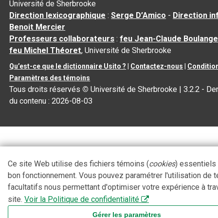
Université de Sherbrooke
Direction lexicographique
:
Serge D’Amico
-
Direction i
Benoit Mercier
Professeurs collaborateurs
:
feu Jean-Claude Boulange
feu Michel Théoret
, Université de Sherbrooke
Qu’est-ce que le dictionnaire Usito ?
|
Contactez-nous
|
Condition
Paramètres des témoins
Tous droits réservés
©
Université de Sherbrooke |
3.2.2
- Der
du contenu :
2026-08-03
Ce site Web utilise des fichiers témoins (
cookies
) essentiels
bon fonctionnement. Vous pouvez paramétrer l'utilisation de 
facultatifs nous permettant d'optimiser votre expérience à tra
site.
Voir la Politique de confidentialité
Gérer les paramètres