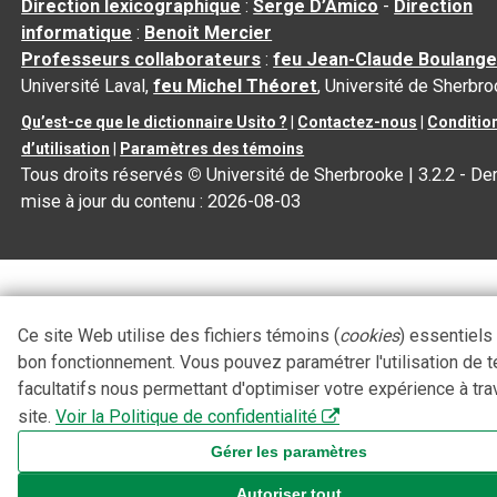
Direction lexicographique
:
Serge D’Amico
-
Direction
informatique
:
Benoit Mercier
Professeurs collaborateurs
:
feu Jean-Claude Boulange
Université Laval,
feu Michel Théoret
, Université de Sherbr
Qu’est-ce que le dictionnaire Usito ?
|
Contactez-nous
|
Conditio
d’utilisation
|
Paramètres des témoins
Tous droits réservés
©
Université de Sherbrooke |
3.2.2
- Der
mise à jour du contenu :
2026-08-03
Ce site Web utilise des fichiers témoins (
cookies
) essentiels
bon fonctionnement. Vous pouvez paramétrer l'utilisation de 
facultatifs nous permettant d'optimiser votre expérience à tra
site.
Voir la Politique de confidentialité
Gérer les paramètres
Autoriser tout