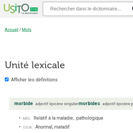
Accueil
/
Mots
Unité lexicale
Afficher les définitions
morbide
morbides
adjectif
épicène
singulier
adjectif
épicène
p
méd.
Relatif à la maladie
;
pathologique
cour.
Anormal, maladif.