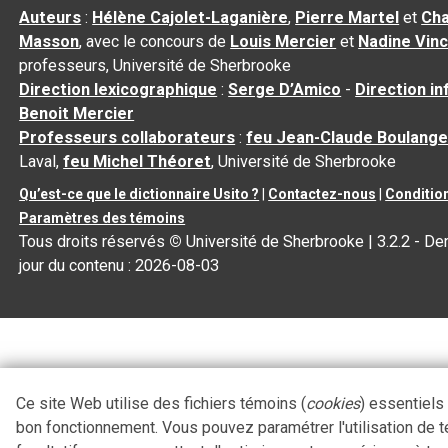
Auteurs
:
Hélène Cajolet-Laganière
,
Pierre Martel
et
Cha
Masson
, avec le concours de
Louis Mercier
et
Nadine Vin
professeurs, Université de Sherbrooke
Direction lexicographique
:
Serge D’Amico
-
Direction i
Benoit Mercier
Professeurs collaborateurs
:
feu Jean-Claude Boulange
Laval,
feu Michel Théoret
, Université de Sherbrooke
Qu’est-ce que le dictionnaire Usito ?
|
Contactez-nous
|
Condition
Paramètres des témoins
Tous droits réservés
©
Université de Sherbrooke |
3.2.2
- Der
jour du contenu :
2026-08-03
Ce site Web utilise des fichiers témoins (
cookies
) essentiels
bon fonctionnement. Vous pouvez paramétrer l'utilisation de 