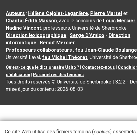
Auteurs
:
Hélène Cajolet-Laganière
,
Pierre Martel
et
Chantal‑Édith Masson
, avec le concours de
Louis Mercier
Nadine Vincent
, professeurs, Université de Sherbrooke
Direction lexicographique
:
Serge D’Amico
-
Direction
informatique
:
Benoit Mercier
Professeurs collaborateurs
:
feu Jean-Claude Boulange
Université Laval,
feu Michel Théoret
, Université de Sherbr
Qu’est-ce que le dictionnaire Usito ?
|
Contactez-nous
|
Conditio
d’utilisation
|
Paramètres des témoins
Tous droits réservés
©
Université de Sherbrooke |
3.2.2
- Der
mise à jour du contenu :
2026-08-03
Ce site Web utilise des fichiers témoins (
cookies
) essentiels