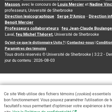
Masson
, avec le concours de
Louis Mercier
et
Nadine Vin
professeurs, Université de Sherbrooke
Direction lexicographique
:
Serge D’Amico
-
Direction i
Benoit Mercier
Professeurs collaborateurs
:
feu Jean-Claude Boulange
Laval,
feu Michel Théoret
, Université de Sherbrooke
Qu’est-ce que le dictionnaire Usito ?
|
Contactez-nous
|
Condition
Paramètres des témoins
Tous droits réservés
©
Université de Sherbrooke |
3.2.2
- Der
jour du contenu :
2026-08-03
Ce site Web utilise des fichiers témoins (
cookies
) essentiels
bon fonctionnement. Vous pouvez paramétrer l'utilisation de 
facultatifs nous permettant d'optimiser votre expérience à tra