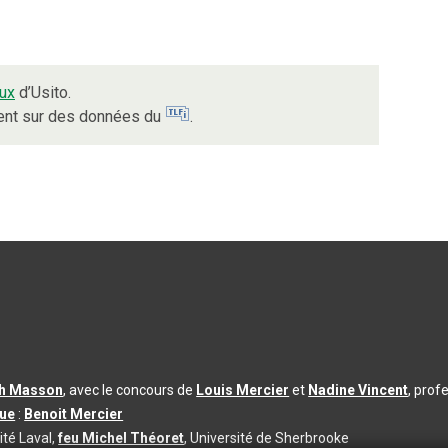
ux
d’Usito.
ient sur des données du
.
th Masson
, avec le concours de
Louis Mercier
et
Nadine Vincent
, prof
que
:
Benoit Mercier
ité Laval,
feu Michel Théoret
, Université de Sherbrooke