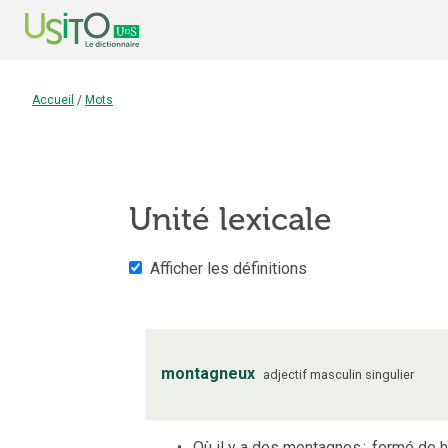
Accueil
/
Mots
Unité lexicale
Afficher les définitions
montagneux
adjectif
masculin
singulier
Où il y a des montagnes
;
formé de 