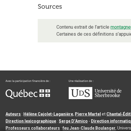
Sources
Contenu extrait de l’article
montagne
Certaines de ces définitions s’appu
Auteurs
:
Hélène Cajolet-Laganière
,
Pierre Martel
et
Chantal‑Édi
Direction lexicographique
:
Serge D’Amico
-
Direction informati
Professeurs collaborateurs
:
feu Jean-Claude Boulanger
, Univers