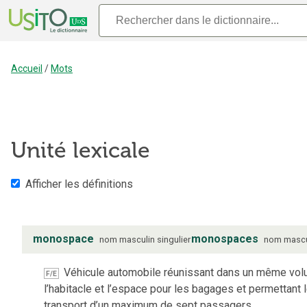
Accueil
/
Mots
Unité lexicale
Afficher les définitions
monospace
monospaces
nom
masculin
singulier
nom
mascu
Véhicule automobile réunissant dans un même vo
F/E
l’habitacle et l’espace pour les bagages et permettant 
transport d’un maximum de sept passagers.