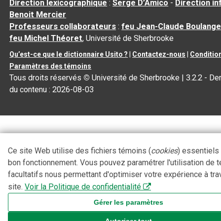
Direction lexicographique
:
Serge D’Amico
-
Direction i
Benoit Mercier
Professeurs collaborateurs
:
feu Jean-Claude Boulange
feu Michel Théoret
, Université de Sherbrooke
Qu’est-ce que le dictionnaire Usito ?
|
Contactez-nous
|
Condition
Paramètres des témoins
Tous droits réservés
©
Université de Sherbrooke |
3.2.2
- Der
du contenu :
2026-08-03
Ce site Web utilise des fichiers témoins (
cookies
) essentiels
bon fonctionnement. Vous pouvez paramétrer l'utilisation de 
facultatifs nous permettant d'optimiser votre expérience à tra
site.
Voir la Politique de confidentialité
Gérer les paramètres