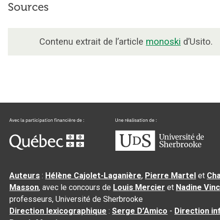
Sources
Contenu extrait de l’article
monoski
d’Usito.
Auteurs
:
Hélène Cajolet-Laganière
,
Pierre Martel
et
Cha
Masson
, avec le concours de
Louis Mercier
et
Nadine Vin
professeurs, Université de Sherbrooke
Direction lexicographique
:
Serge D’Amico
-
Direction i