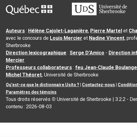
Auteurs
:
Hélène Cajolet-Laganière
,
Pierre Martel
et
Cha
avec le concours de
Louis Mercier
et
Nadine Vincent
, pro
Sherbrooke
Direction lexicographique
:
Serge D’Amico
-
Direction i
Mercier
Professeurs collaborateurs
:
feu Jean-Claude Boulange
Michel Théoret
, Université de Sherbrooke
Qu’est-ce que le dictionnaire Usito ?
|
Contactez-nous
|
Condition
Paramètres des témoins
Tous droits réservés
©
Université de Sherbrooke |
3.2.2
- Der
contenu :
2026-08-03