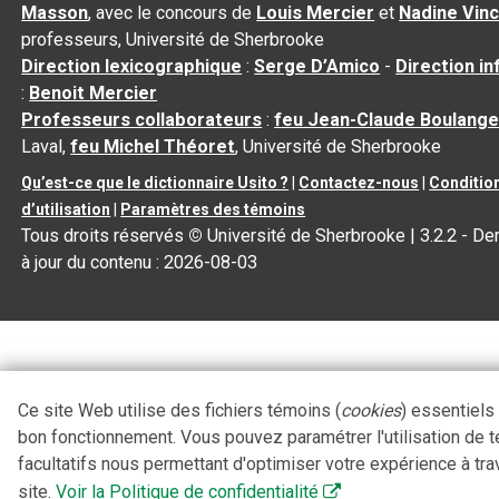
Masson
, avec le concours de
Louis Mercier
et
Nadine Vin
professeurs, Université de Sherbrooke
Direction lexicographique
:
Serge D’Amico
-
Direction i
:
Benoit Mercier
Professeurs collaborateurs
:
feu Jean-Claude Boulange
Laval,
feu Michel Théoret
, Université de Sherbrooke
Qu’est-ce que le dictionnaire Usito ?
|
Contactez-nous
|
Conditio
d’utilisation
|
Paramètres des témoins
Tous droits réservés
©
Université de Sherbrooke |
3.2.2
- De
à jour du contenu :
2026-08-03
Ce site Web utilise des fichiers témoins (
cookies
) essentiels
bon fonctionnement. Vous pouvez paramétrer l'utilisation de 
facultatifs nous permettant d'optimiser votre expérience à tra
site.
Voir la Politique de confidentialité