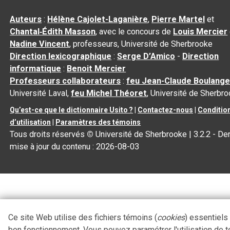
Auteurs
:
Hélène Cajolet-Laganière
,
Pierre Martel
et
Chantal‑Édith Masson
, avec le concours de
Louis Mercier
Nadine Vincent
, professeurs, Université de Sherbrooke
Direction lexicographique
:
Serge D’Amico
-
Direction
informatique
:
Benoit Mercier
Professeurs collaborateurs
:
feu Jean-Claude Boulange
Université Laval,
feu Michel Théoret
, Université de Sherbr
Qu’est-ce que le dictionnaire Usito ?
|
Contactez-nous
|
Conditio
d’utilisation
|
Paramètres des témoins
Tous droits réservés
©
Université de Sherbrooke |
3.2.2
- Der
mise à jour du contenu :
2026-08-03
Ce site Web utilise des fichiers témoins (
cookies
) essentiels
bon fonctionnement. Vous pouvez paramétrer l'utilisation de 