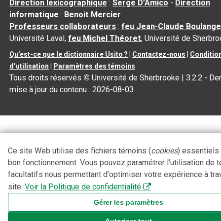
Direction lexicographique
:
Serge D’Amico
-
Direction
informatique
:
Benoit Mercier
Professeurs collaborateurs
:
feu Jean-Claude Boulange
Université Laval,
feu Michel Théoret
, Université de Sherbr
Qu’est-ce que le dictionnaire Usito ?
|
Contactez-nous
|
Conditio
d’utilisation
|
Paramètres des témoins
Tous droits réservés
©
Université de Sherbrooke |
3.2.2
- Der
mise à jour du contenu :
2026-08-03
Ce site Web utilise des fichiers témoins (
cookies
) essentiels
bon fonctionnement. Vous pouvez paramétrer l'utilisation de 
facultatifs nous permettant d'optimiser votre expérience à tra
site.
Voir la Politique de confidentialité
Gérer les paramètres