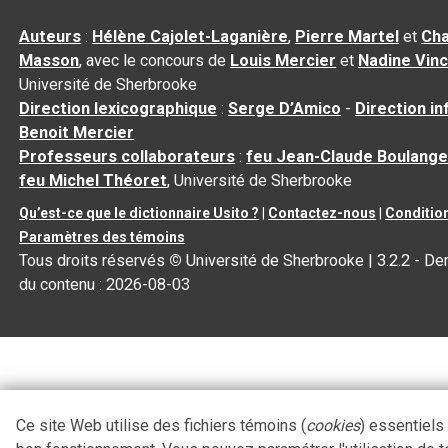
Auteurs
:
Hélène Cajolet-Laganière
,
Pierre Martel
et
Cha
Masson
, avec le concours de
Louis Mercier
et
Nadine Vin
Université de Sherbrooke
Direction lexicographique
:
Serge D’Amico
-
Direction i
Benoit Mercier
Professeurs collaborateurs
:
feu Jean-Claude Boulange
feu Michel Théoret
, Université de Sherbrooke
Qu’est-ce que le dictionnaire Usito ?
|
Contactez-nous
|
Condition
Paramètres des témoins
Tous droits réservés
©
Université de Sherbrooke |
3.2.2
- Der
du contenu :
2026-08-03
Ce site Web utilise des fichiers témoins (
cookies
) essentiels