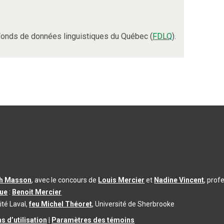
onds de données linguistiques du Québec (
FDLQ
).
th Masson
, avec le concours de
Louis Mercier
et
Nadine Vincent
, prof
que
:
Benoit Mercier
ité Laval,
feu Michel Théoret
, Université de Sherbrooke
s d’utilisation
|
Paramètres des témoins