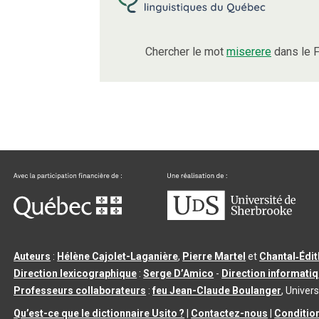
Chercher le mot
miserere
dans le F
Auteurs
:
Hélène Cajolet-Laganière
,
Pierre Martel
et
Chantal‑Édi
Direction lexicographique
:
Serge D’Amico
-
Direction informati
Professeurs collaborateurs
:
feu Jean-Claude Boulanger
, Univers
Qu’est-ce que le dictionnaire Usito ?
|
Contactez-nous
|
Condition