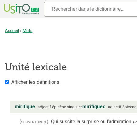
Accueil
/
Mots
Unité lexicale
Afficher les définitions
mirifique
mirifiques
adjectif
épicène
singulier
adjectif
épicène
(souvent iron.)
Qui suscite la surprise ou l’admiration.
(
in