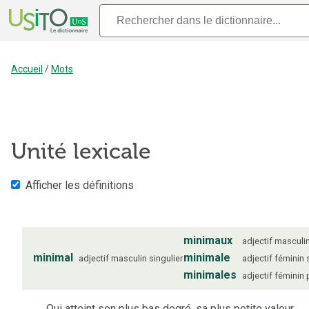
Accueil
/
Mots
Unité lexicale
Afficher les définitions
minimaux
adjectif
masculi
minimal
minimale
adjectif
masculin
singulier
adjectif
féminin
minimales
adjectif
féminin
Qui atteint son plus bas degré, sa plus petite valeur.