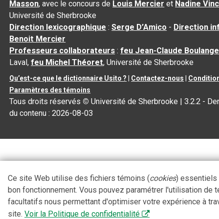
Masson
, avec le concours de
Louis Mercier
et
Nadine Vin
Université de Sherbrooke
Direction lexicographique
:
Serge D’Amico
-
Direction i
Benoit Mercier
Professeurs collaborateurs
:
feu Jean-Claude Boulange
Laval,
feu Michel Théoret
, Université de Sherbrooke
Qu’est-ce que le dictionnaire Usito ?
|
Contactez-nous
|
Condition
Paramètres des témoins
Tous droits réservés
©
Université de Sherbrooke |
3.2.2
- Der
du contenu :
2026-08-03
Ce site Web utilise des fichiers témoins (
cookies
) essentiels
bon fonctionnement. Vous pouvez paramétrer l'utilisation de 
facultatifs nous permettant d'optimiser votre expérience à tra
site.
Voir la Politique de confidentialité