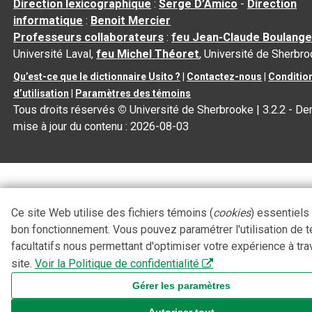
Direction lexicographique
:
Serge D’Amico
-
Direction
informatique
:
Benoit Mercier
Professeurs collaborateurs
:
feu Jean-Claude Boulange
Université Laval,
feu Michel Théoret
, Université de Sherbr
Qu’est-ce que le dictionnaire Usito ?
|
Contactez-nous
|
Conditio
d’utilisation
|
Paramètres des témoins
Tous droits réservés
©
Université de Sherbrooke |
3.2.2
- Der
mise à jour du contenu :
2026-08-03
Ce site Web utilise des fichiers témoins (
cookies
) essentiels
bon fonctionnement. Vous pouvez paramétrer l'utilisation de 
facultatifs nous permettant d'optimiser votre expérience à tra
site.
Voir la Politique de confidentialité
Gérer les paramètres