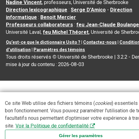
Nadine Vincent
, professeurs, Université de Sherbrooke
Direction lexicographique
:
Serge D’Amico
-
Direction
informatique
:
Benoit Mercier
Professeurs collaborateurs
:
feu Jean-Claude Boulange
Université Laval,
feu Michel Théoret
, Université de Sherbr
Qu’est-ce que le dictionnaire Usito ?
|
Contactez-nous
|
Conditio
d’utilisation
|
Paramètres des témoins
Tous droits réservés
©
Université de Sherbrooke |
3.2.2
- Der
mise à jour du contenu :
2026-08-03
Ce site Web utilise des fichiers témoins (
cookies
) essentiels
bon fonctionnement. Vous pouvez paramétrer l'utilisation de 
facultatifs nous permettant d'optimiser votre expérience à tra
site.
Voir la Politique de confidentialité
Gérer les paramètres