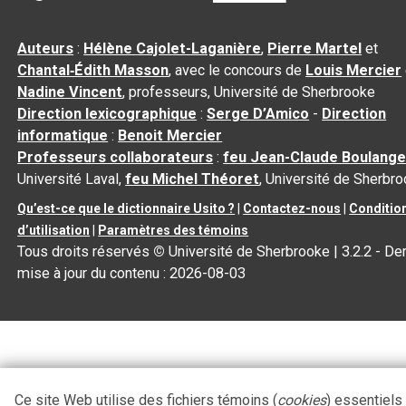
Auteurs
:
Hélène Cajolet-Laganière
,
Pierre Martel
et
Chantal‑Édith Masson
, avec le concours de
Louis Mercier
Nadine Vincent
, professeurs, Université de Sherbrooke
Direction lexicographique
:
Serge D’Amico
-
Direction
informatique
:
Benoit Mercier
Professeurs collaborateurs
:
feu Jean-Claude Boulange
Université Laval,
feu Michel Théoret
, Université de Sherbr
Qu’est-ce que le dictionnaire Usito ?
|
Contactez-nous
|
Conditio
d’utilisation
|
Paramètres des témoins
Tous droits réservés
©
Université de Sherbrooke |
3.2.2
- Der
mise à jour du contenu :
2026-08-03
Ce site Web utilise des fichiers témoins (
cookies
) essentiels