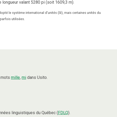
e longueur valant 5280 pi (soit 1609,3 m).
opté le système international d'unités (SI), mais certaines unités du
arfois utilisées.
s mots
mille
,
mi
dans Usito.
nées linguistiques du Québec (
FDLQ
).