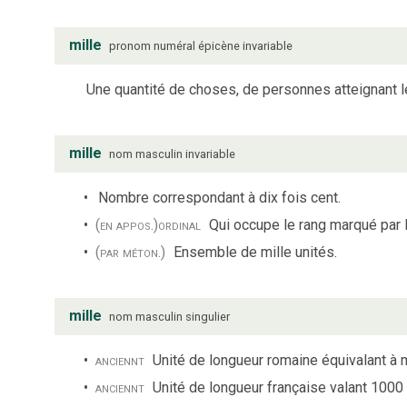
mille
pronom numéral
épicène
invariable
Une quantité de choses, de personnes atteignant l
mille
nom
masculin
invariable
Nombre correspondant à dix fois cent.
(en appos.)
ordinal
Qui occupe le rang marqué par 
(par méton.)
Ensemble de mille unités.
mille
nom
masculin
singulier
anciennt
Unité de longueur romaine équivalant à m
anciennt
Unité de longueur française valant 1000