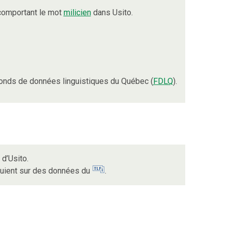
comportant le mot
milicien
dans Usito.
onds de données linguistiques du Québec (
FDLQ
).
d’Usito.
puient sur des données du
.