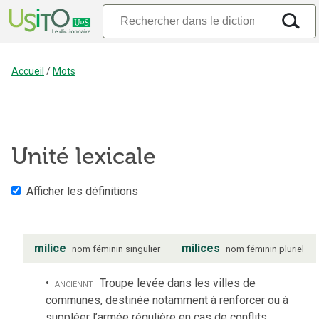
Accueil
/
Mots
Unité lexicale
Afficher les définitions
milice
milices
nom
féminin
singulier
nom
féminin
pluriel
anciennt
Troupe levée dans les villes de
communes, destinée notamment à renforcer ou à
suppléer l’armée régulière en cas de conflits.