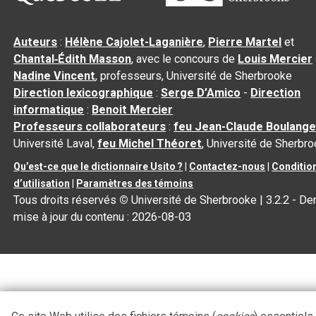
Auteurs
:
Hélène Cajolet-Laganière
,
Pierre Martel
et
Chantal‑Édith Masson
, avec le concours de
Louis Mercier
Nadine Vincent
, professeurs, Université de Sherbrooke
Direction lexicographique
:
Serge D’Amico
-
Direction
informatique
:
Benoit Mercier
Professeurs collaborateurs
:
feu Jean-Claude Boulange
Université Laval,
feu Michel Théoret
, Université de Sherbr
Qu’est-ce que le dictionnaire Usito ?
|
Contactez-nous
|
Conditio
d’utilisation
|
Paramètres des témoins
Tous droits réservés
©
Université de Sherbrooke |
3.2.2
- Der
mise à jour du contenu :
2026-08-03