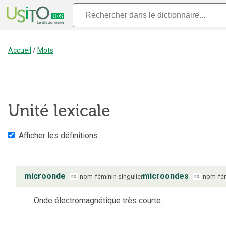
Accueil
/
Mots
Unité lexicale
Afficher les définitions
microonde
microondes
nom
féminin
singulier
nom
fé
ro
ro
Onde électromagnétique très courte.