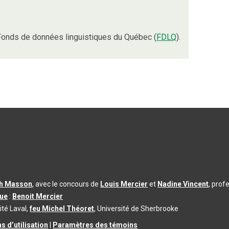
Fonds de données linguistiques du Québec (
FDLQ
).
th Masson
, avec le concours de
Louis Mercier
et
Nadine Vincent
, prof
que
:
Benoit Mercier
ité Laval,
feu Michel Théoret
, Université de Sherbrooke
s d’utilisation
|
Paramètres des témoins