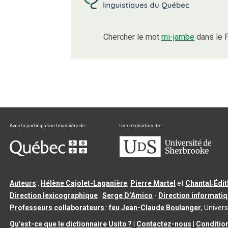
Chercher le mot
mi-jambe
dans le 
Auteurs
:
Hélène Cajolet-Laganière
,
Pierre Martel
et
Chantal‑Édi
Direction lexicographique
:
Serge D’Amico
-
Direction informati
Professeurs collaborateurs
:
feu Jean-Claude Boulanger
, Univers
Qu’est-ce que le dictionnaire Usito ?
|
Contactez-nous
|
Condition