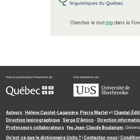
Chercher le mot
mg
dans le Fon
Auteurs
:
Hélène Cajolet-Laganière
,
Pierre Martel
et
Chantal‑Édi
Direction lexicographique
:
Serge D’Amico
-
Direction informati
Professeurs collaborateurs
:
feu Jean-Claude Boulanger
, Univers
Qu’est-ce que le dictionnaire Usito ?
|
Contactez-nous
|
Condition