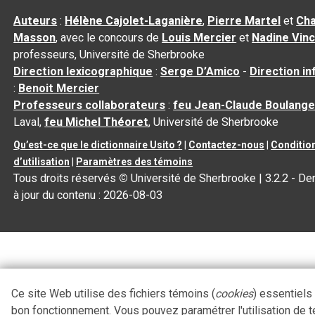
Auteurs
:
Hélène Cajolet-Laganière
,
Pierre Martel
et
Cha
Masson
, avec le concours de
Louis Mercier
et
Nadine Vin
professeurs, Université de Sherbrooke
Direction lexicographique
:
Serge D’Amico
-
Direction i
:
Benoit Mercier
Professeurs collaborateurs
:
feu Jean-Claude Boulange
Laval,
feu Michel Théoret
, Université de Sherbrooke
Qu’est-ce que le dictionnaire Usito ?
|
Contactez-nous
|
Conditio
d’utilisation
|
Paramètres des témoins
Tous droits réservés
©
Université de Sherbrooke |
3.2.2
- De
à jour du contenu :
2026-08-03
Ce site Web utilise des fichiers témoins (
cookies
) essentiels
bon fonctionnement. Vous pouvez paramétrer l'utilisation de 