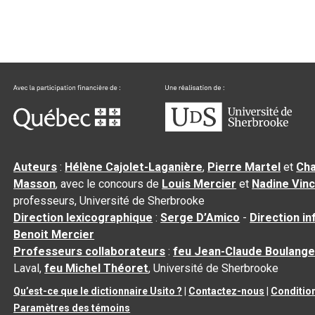
Auteurs
:
Hélène Cajolet-Laganière
,
Pierre Martel
et
Cha
Masson
, avec le concours de
Louis Mercier
et
Nadine Vin
professeurs, Université de Sherbrooke
Direction lexicographique
:
Serge D’Amico
-
Direction i
Benoit Mercier
Professeurs collaborateurs
:
feu Jean-Claude Boulange
Laval,
feu Michel Théoret
, Université de Sherbrooke
Qu’est-ce que le dictionnaire Usito ?
|
Contactez-nous
|
Condition
Paramètres des témoins