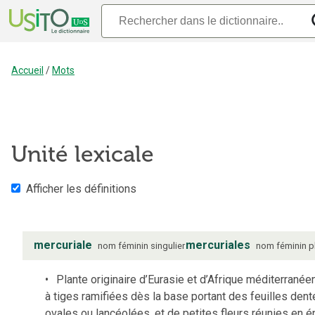
Accueil
/
Mots
Unité lexicale
Afficher les définitions
mercuriale
mercuriales
nom
féminin
singulier
nom
féminin
p
Plante originaire d’Eurasie et d’Afrique méditerranée
à tiges ramifiées dès la base portant des feuilles dent
ovales ou lancéolées, et de petites fleurs réunies en é