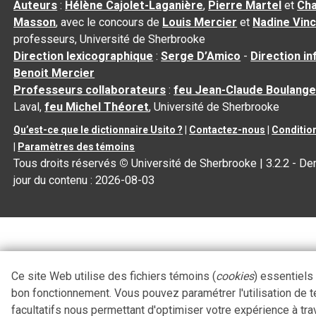
Auteurs
:
Hélène Cajolet-Laganière
,
Pierre Martel
et
Cha
Masson
, avec le concours de
Louis Mercier
et
Nadine Vin
professeurs, Université de Sherbrooke
Direction lexicographique
:
Serge D’Amico
-
Direction i
Benoit Mercier
Professeurs collaborateurs
:
feu Jean-Claude Boulange
Laval,
feu Michel Théoret
, Université de Sherbrooke
Qu’est-ce que le dictionnaire Usito ?
|
Contactez-nous
|
Condition
|
Paramètres des témoins
Tous droits réservés
©
Université de Sherbrooke |
3.2.2
- Der
jour du contenu :
2026-08-03
Ce site Web utilise des fichiers témoins (
cookies
) essentiels
bon fonctionnement. Vous pouvez paramétrer l'utilisation de 
facultatifs nous permettant d'optimiser votre expérience à tra