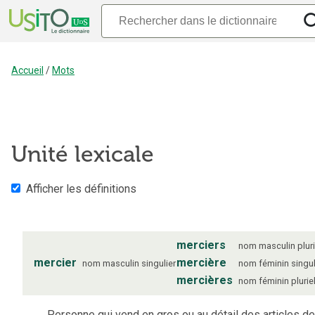
Accueil
/
Mots
Unité lexicale
Afficher les définitions
merciers
nom
masculin
plur
mercier
mercière
nom
masculin
singulier
nom
féminin
singul
mercières
nom
féminin
plurie
Personne qui vend en gros ou au détail des articles d