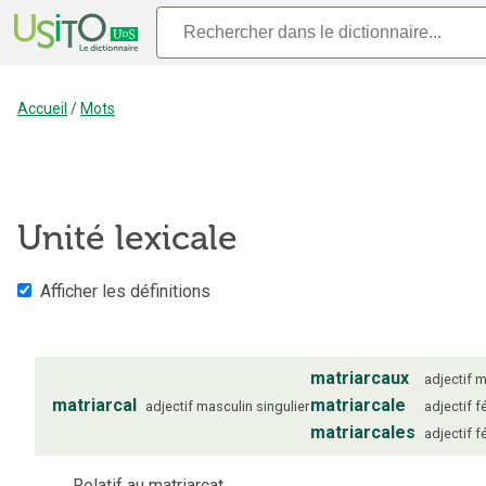
Accueil
/
Mots
Unité lexicale
Afficher les définitions
matriarcaux
adjectif
m
matriarcal
matriarcale
adjectif
masculin
singulier
adjectif
f
matriarcales
adjectif
f
Relatif au matriarcat.