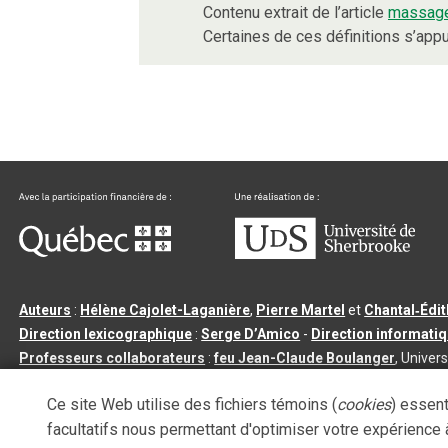
Contenu extrait de l’article
massag
Certaines de ces définitions s’ap
Auteurs
:
Hélène Cajolet-Laganière
,
Pierre Martel
et
Chantal‑Édi
Direction lexicographique
:
Serge D’Amico
-
Direction informati
Professeurs collaborateurs
:
feu Jean-Claude Boulanger
, Univers
Qu’est-ce que le dictionnaire Usito ?
|
Contactez-nous
|
Condition
Ce site Web utilise des fichiers témoins (
cookies
) essent
Tous droits réservés
©
Université de Sherbrooke |
3.2.2
- Dernière mi
facultatifs nous permettant d'optimiser votre expérience à