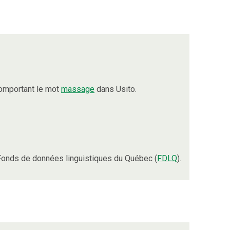
comportant le mot
massage
dans Usito.
Fonds de données linguistiques du Québec (
FDLQ
).