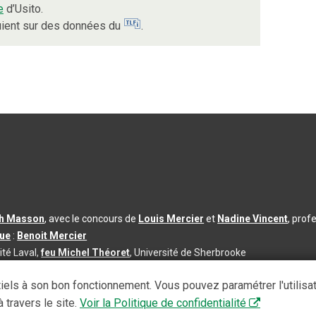
e
d’Usito.
puient sur des données du
.
th Masson
, avec le concours de
Louis Mercier
et
Nadine Vincent
, prof
que
:
Benoit Mercier
ité Laval,
feu Michel Théoret
, Université de Sherbrooke
s d’utilisation
|
Paramètres des témoins
iels à son bon fonctionnement. Vous pouvez paramétrer l'utilisa
se à jour du contenu :
2026-08-03
 travers le site.
Voir la Politique de confidentialité