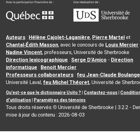
Auteurs
:
Hélène Cajolet-Laganière
,
Pierre Martel
et
Chantal‑Édith Masson
, avec le concours de
Louis Mercier
Nadine Vincent
, professeurs, Université de Sherbrooke
Direction lexicographique
:
Serge D’Amico
-
Direction
informatique
:
Benoit Mercier
Professeurs collaborateurs
:
feu Jean-Claude Boulange
Université Laval,
feu Michel Théoret
, Université de Sherbr
Qu’est-ce que le dictionnaire Usito ?
|
Contactez-nous
|
Conditio
d’utilisation
|
Paramètres des témoins
Tous droits réservés
©
Université de Sherbrooke |
3.2.2
- Der
mise à jour du contenu :
2026-08-03